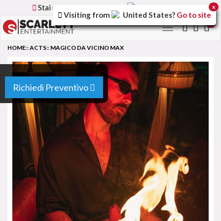
Stai utilizzando la versione
Italy
del sito
x
Visiting from
United States
?
Go to site
0
Toggle
navigation
HOME
::
ACTS
::
MAGICO DA VICINO MAX
Richiedi Preventivo