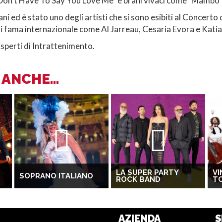
 Don't Have To Say You Love Me" e brani vivaci come "Mambo It
liani ed è stato uno degli artisti che si sono esibiti al Concert
di fama internazionale come Al Jarreau, Cesaria Evora e Katia R
Esperti di Intrattenimento.
ANCHE...
LA SUPER PARTY
VI
SOPRANO ITALIANO
ROCK BAND
T
AZIENDA
S