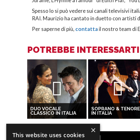
Jurame, L'Hymne a l'amour" di Edith Piaf, "You
Spesso lo si può vedere sui canali televisivi ita
RAI. Maurizio ha cantato in duetto con artisti 
Per saperne di più,
contatta
il nostro team di 
POTREBBE INTERESSARTI 
DUO VOCALE
SOPRANO & TENORE
CLASSICO IN ITALIA
IN ITALIA
×
This website uses cookies
CATEGORIE POPOLARI