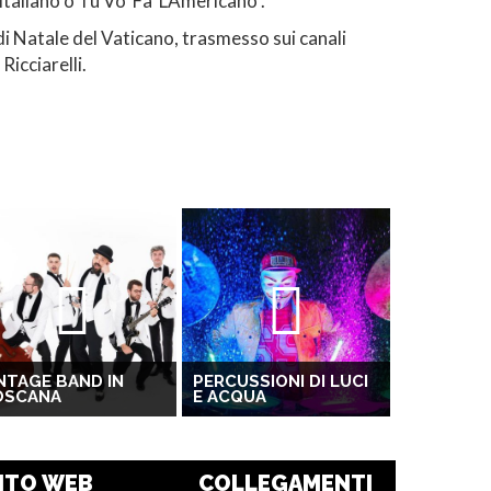
aliano o Tu Vo' Fa' L'Americano".
o di Natale del Vaticano, trasmesso sui canali
icciarelli.
NTAGE BAND IN
PERCUSSIONI DI LUCI
OSCANA
E ACQUA
ITO WEB
COLLEGAMENTI