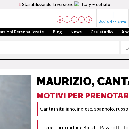
Stai utilizzando la versione
Italy
del sito
Avvia richiesta
azioni Personalizzate
Blog
News
Casi studio
Ab
MAURIZIO, CANT
MOTIVI PER PRENOTAR
Canta in italiano, inglese, spagnolo, russo
Il repertorio include Bocelli, Pavarotti,