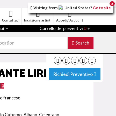
x
Visiting from
United States
?
Go to site
Contattaci
Iscrizione artisti
Accedi/ Account
Carrello dei preventivi
0
out
Search
ANTE LIRICO
Richiedi Preventivo
E
 e francese
 Toto Cutugno, Albano, Celentano