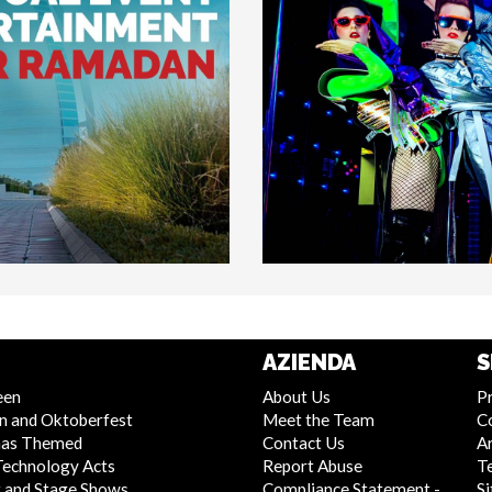
AZIENDA
S
een
About Us
Pr
n and Oktoberfest
Meet the Team
C
mas Themed
Contact Us
Ar
Technology Acts
Report Abuse
T
 and Stage Shows
Compliance Statement -
S