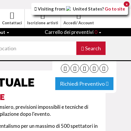
x
Visiting from
United States
?
Go to site
Contattaci
Iscrizione artisti
Accedi/ Account
Carrello dei preventivi
0
out
Search
RTUALE
Richiedi Preventivo
E
siero, previsioni impossibili e tecniche di
pilazione dopo l'evento.
entalismo per un massimo di 500 spettatori in