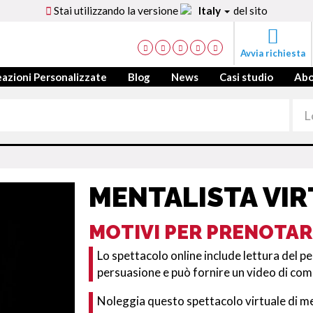
Stai utilizzando la versione
Italy
del sito
Avvia richiesta
azioni Personalizzate
Blog
News
Casi studio
Ab
MENTALISTA VI
MOTIVI PER PRENOTAR
Lo spettacolo online include lettura del pen
persuasione e può fornire un video di com
Noleggia questo spettacolo virtuale di m