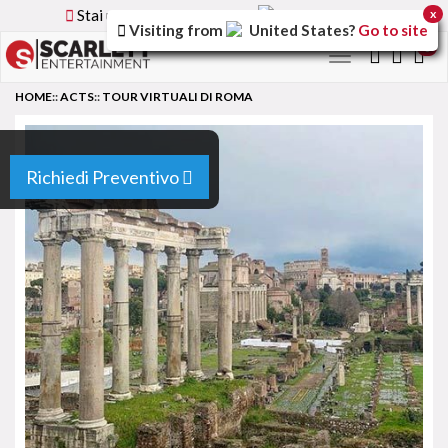
Stai utilizzando la versione
Italy
del sito
x
Visiting from
United States
?
Go to site
0
Toggle
navigation
HOME
::
ACTS
::
TOUR VIRTUALI DI ROMA
Richiedi Preventivo