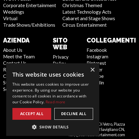
Corporate Entertainment
Christmas Themed
Weddings
Latest Technology Acts
Virtual
Cabaret and Stage Shows
Trade Shows/Exhibitions
Circus Entertainment
AZIENDA
SITO
COLLEGAMENTI
WEB
About Us
Facebook
Meet the Team
Instagram
Privacy
Contact Us
Pinterest
Policy
×
Report Abuse
Twitter
Cookie
This website uses cookies
Compliance
Youtube
Policy
Statement -
Linkedin
Artist Sign
This website uses cookies to improve user
Seafarers
Up
experience. By using our website you
Terms and
consent to all cookies in accordance with
our Cookie Policy.
Read more
Conditions
Sitemap
ACCEPT ALL
DECLINE ALL
Italy
Scarlett Entertainment Italy, Palazzo Di Vetro, Piazza
SHOW DETAILS
Schiaparelli, 10, 12038 Savigliano CN,
italy@scarlettentertainment.com