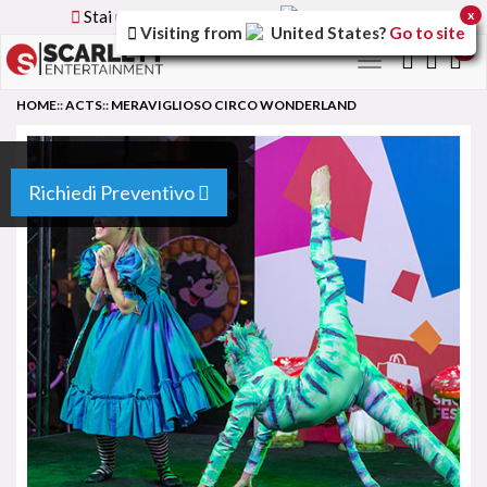
Stai utilizzando la versione
Italy
del sito
x
Visiting from
United States
?
Go to site
0
Toggle
navigation
HOME
::
ACTS
::
MERAVIGLIOSO CIRCO WONDERLAND
Richiedi Preventivo