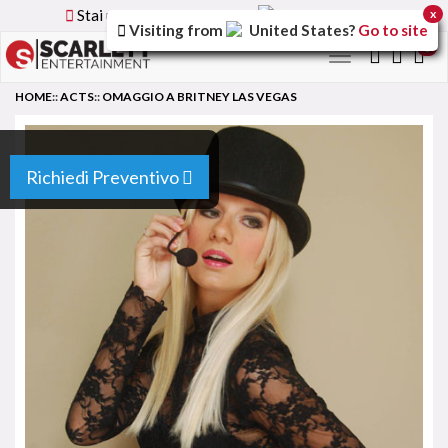
Stai utilizzando la versione
Italy
del sito
x
Visiting from
United States
?
Go to site
0
Toggle
navigation
HOME
::
ACTS
::
OMAGGIO A BRITNEY LAS VEGAS
Richiedi Preventivo