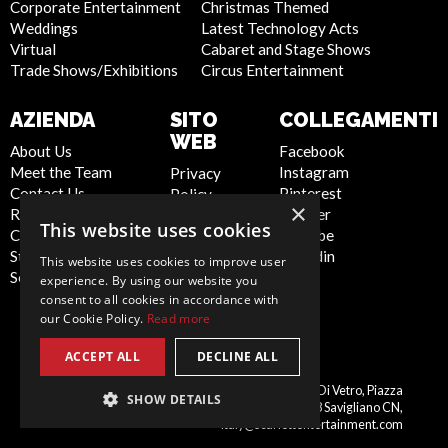
Corporate Entertainment
Christmas Themed
Weddings
Latest Technology Acts
Virtual
Cabaret and Stage Shows
Trade Shows/Exhibitions
Circus Entertainment
AZIENDA
SITO
COLLEGAMENTI
WEB
About Us
Facebook
Meet the Team
Instagram
Privacy
Contact Us
Pinterest
Policy
×
Report Abuse
Twitter
Cookie
This website uses cookies
Compliance
Youtube
Policy
Statement -
Linkedin
Artist Sign
This website uses cookies to improve user
Seafarers
Up
experience. By using our website you
Terms and
consent to all cookies in accordance with
our Cookie Policy.
Read more
Conditions
Sitemap
ACCEPT ALL
DECLINE ALL
Italy
Scarlett Entertainment Italy, Palazzo Di Vetro, Piazza
SHOW DETAILS
Schiaparelli, 10, 12038 Savigliano CN,
italy@scarlettentertainment.com