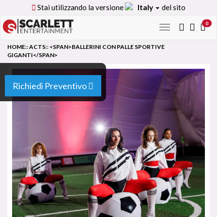
Stai utilizzando la versione
Italy
del sito
0
Toggle
navigation
HOME
::
ACTS
::
<SPAN>BALLERINI CON PALLE SPORTIVE
GIGANTI</SPAN>
Richiedi Preventivo