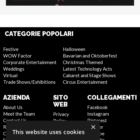
CATEGORIE POPOLARI
Festive
Halloween
WOW Factor
Bavarian and Oktoberfest
Corporate Entertainment
Christmas Themed
Weddings
Latest Technology Acts
Virtual
Cabaret and Stage Shows
Trade Shows/Exhibitions
Circus Entertainment
AZIENDA
SITO
COLLEGAMENTI
WEB
About Us
Facebook
Meet the Team
Instagram
Privacy
Contact Us
Pinterest
Policy
×
Report Abuse
Twitter
Cookie
This website uses cookies
Compliance
Youtube
Policy