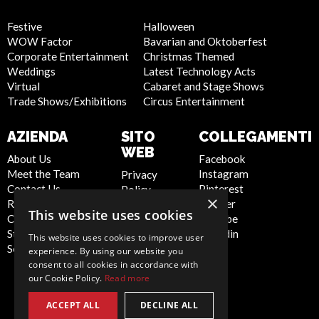
Festive
Halloween
WOW Factor
Bavarian and Oktoberfest
Corporate Entertainment
Christmas Themed
Weddings
Latest Technology Acts
Virtual
Cabaret and Stage Shows
Trade Shows/Exhibitions
Circus Entertainment
AZIENDA
SITO
COLLEGAMENTI
WEB
About Us
Facebook
Meet the Team
Instagram
Privacy
Contact Us
Pinterest
Policy
×
Report Abuse
Twitter
Cookie
This website uses cookies
Compliance
Youtube
Policy
Statement -
Linkedin
Artist Sign
This website uses cookies to improve user
Seafarers
Up
experience. By using our website you
Terms and
consent to all cookies in accordance with
our Cookie Policy.
Read more
Conditions
Sitemap
ACCEPT ALL
DECLINE ALL