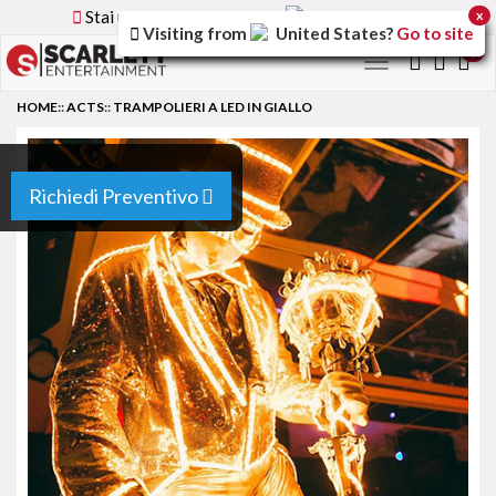
Stai utilizzando la versione
Italy
del sito
x
Visiting from
United States
?
Go to site
0
Toggle
navigation
HOME
::
ACTS
::
TRAMPOLIERI A LED IN GIALLO
Richiedi Preventivo