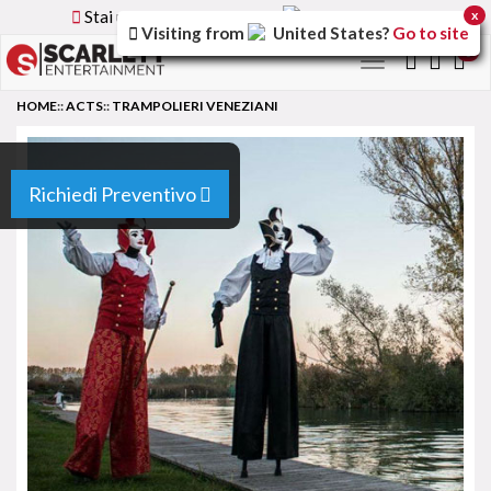
Stai utilizzando la versione
Italy
del sito
x
Visiting from
United States
?
Go to site
0
Toggle
navigation
HOME
::
ACTS
::
TRAMPOLIERI VENEZIANI
Richiedi Preventivo