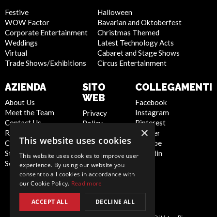
Festive
Halloween
WOW Factor
Bavarian and Oktoberfest
Corporate Entertainment
Christmas Themed
Weddings
Latest Technology Acts
Virtual
Cabaret and Stage Shows
Trade Shows/Exhibitions
Circus Entertainment
AZIENDA
SITO
COLLEGAMENTI
WEB
About Us
Facebook
Meet the Team
Instagram
Privacy
Contact Us
Pinterest
Policy
×
Report Abuse
Twitter
Cookie
This website uses cookies
Compliance
Youtube
Policy
Statement -
Linkedin
Artist Sign
This website uses cookies to improve user
Seafarers
Up
experience. By using our website you
Terms and
consent to all cookies in accordance with
our Cookie Policy.
Read more
Conditions
Sitemap
ACCEPT ALL
DECLINE ALL