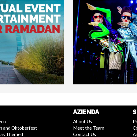
AZIENDA
S
een
About Us
Pr
n and Oktoberfest
Meet the Team
C
mas Themed
Contact Us
Ar