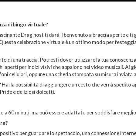
za di bingo virtuale?
ascinante Drag host ti darà il benvenuto a braccia aperte e ti
Questa celebrazione virtuale è un ottimo modo per festeggiare 
to di una traccia. Potresti dover utilizzare la tua conoscenza 
hi aperti per indizi visivi che appaiono nei video musicali. Ai 
oni cellulari, oppure una scheda stampata su misura inviata agl
? Hai la possibilità di aggiungere un cesto che verrà spedito a
Pride e deliziosi dolcetti.
ino a 60 minuti, ma può essere adattato per soddisfare meglio
are?
ispositivo per guardare lo spettacolo, una connessione interne