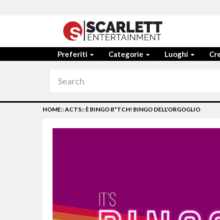
Preferiti
Categorie
Luoghi
Cre
HOME
::
ACTS
::
È BINGO B*TCH! BINGO DELL'ORGOGLIO