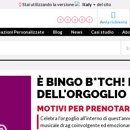
Stai utilizzando la versione
Italy
del sito
Avvia richiesta
azioni Personalizzate
Blog
News
Casi studio
Ab
È BINGO B*TCH!
DELL'ORGOGLIO
MOTIVI PER PRENOTAR
Celebra l'orgoglio all'interno di quest'an
musicale drag coinvolgente ed emoziona