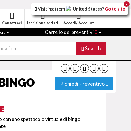
x
Visiting from
United States
?
Go to site
Contattaci
Iscrizione artisti
Accedi/ Account
Carrello dei preventivi
0
out
Search
 BINGO
Richiedi Preventivo
E
no con uno spettacolo virtuale di bingo
nte