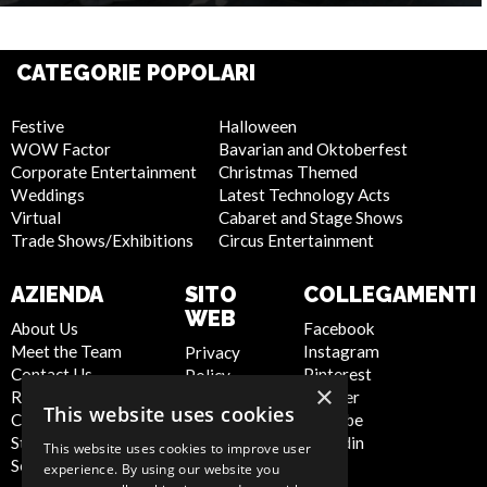
CATEGORIE POPOLARI
Festive
Halloween
WOW Factor
Bavarian and Oktoberfest
Corporate Entertainment
Christmas Themed
Weddings
Latest Technology Acts
Virtual
Cabaret and Stage Shows
Trade Shows/Exhibitions
Circus Entertainment
AZIENDA
SITO
COLLEGAMENTI
WEB
About Us
Facebook
Meet the Team
Instagram
Privacy
Contact Us
Pinterest
Policy
×
Report Abuse
Twitter
Cookie
This website uses cookies
Compliance
Youtube
Policy
Statement -
Linkedin
Artist Sign
This website uses cookies to improve user
Seafarers
Up
experience. By using our website you