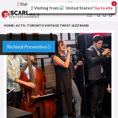
Stai utilizzando la versione
Italy
del sito
x
Visiting from
United States
?
Go to site
0
Toggle
navigation
HOME
::
ACTS
::
TORONTO VINTAGE TWIST JAZZ BAND
Richiedi Preventivo