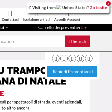
x
Visiting from
United States
?
Go to site
Contattaci
Iscrizione artisti
Accedi/ Account
Carrello dei preventivi
0
out
Search
U TRAMPOLI A
Richiedi Preventivo
NA DI NATALE
E
eali per spettacoli di strada, eventi aziendali,
lto altro ancora.