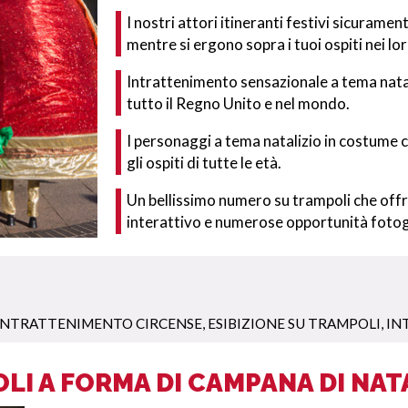
I nostri attori itineranti festivi sicuramen
mentre si ergono sopra i tuoi ospiti nei lor
Intrattenimento sensazionale a tema natali
tutto il Regno Unito e nel mondo.
I personaggi a tema natalizio in costume c
gli ospiti di tutte le età.
Un bellissimo numero su trampoli che offre
interattivo e numerose opportunità foto
INTRATTENIMENTO CIRCENSE
,
ESIBIZIONE SU TRAMPOLI
,
IN
LI A FORMA DI CAMPANA DI NAT