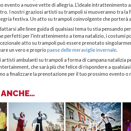
uo evento a nuove vette di allegria. L'ideale intrattenimento a
ltro. I nostri graziosi artisti su trampoli si muoveranno tra la 
legria festiva. Un atto su trampoli coinvolgente che porterà al
attarsi alle linee guida di qualsiasi tema tu stia pensando pe
 perfetti per l'intrattenimento a tema natalizio, i costumi 
eccezionale atto su trampoli può essere prenotato singolarmen
reare un vero e proprio
paese delle meraviglie invernale
.
mi artisti ambulanti su trampoli a forma di campana natalizia 
 Entertainment, che sarà più che felice di rispondere a qualsi
no a finalizzare la prenotazione per il tuo prossimo evento o 
ANCHE...