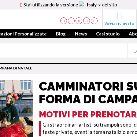
Stai utilizzando la versione
Italy
del sito
Avvia richiesta
azioni Personalizzate
Blog
News
Casi studio
Ab
MPANA DI NATALE
CAMMINATORI S
FORMA DI CAMPA
MOTIVI PER PRENOTAR
Gli straordinari artisti su trampoli sono id
feste private, eventi a tema natalizio e mo