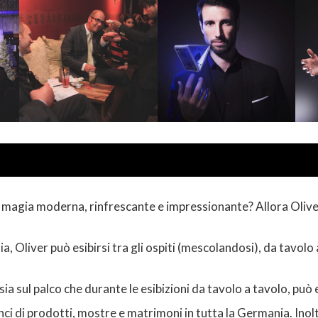
magia moderna, rinfrescante e impressionante? Allora Oliver,
ia, Oliver può esibirsi tra gli ospiti (mescolandosi), da tavo
sia sul palco che durante le esibizioni da tavolo a tavolo, può
lanci di prodotti, mostre e matrimoni in tutta la Germania. In