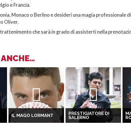
elgio e Francia.
nia, Monaco o Berlino e desideri una magia professionale di a
o Oliver.
rattenimento che sarà in grado di assisterti nella prenotazion
ANCHE...
PRESTIGIATORE DI
M
IL MAGO LORMANT
SALERNO
R