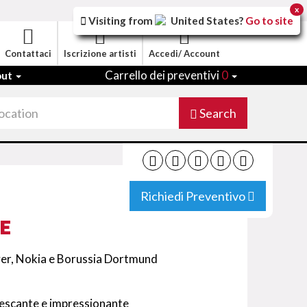
x
Visiting from
United States
?
Go to site
Contattaci
Iscrizione artisti
Accedi/ Account
Carrello dei preventivi
0
out
Search
Richiedi Preventivo
E
yer, Nokia e Borussia Dortmund
rescante e impressionante