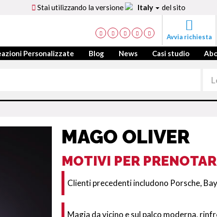
Stai utilizzando la versione
Italy
del sito
Avvia richiesta
azioni Personalizzate
Blog
News
Casi studio
Ab
MAGO OLIVER
MOTIVI PER PRENOTAR
Clienti precedenti includono Porsche, Ba
Magia da vicino e sul palco moderna, rinf