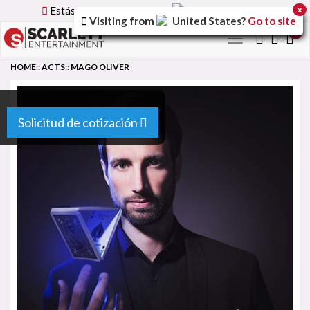
Estás utilizando la versión
Spain
del sitio.
x
Visiting from
United States
?
Go to site
0
Toggle
navigation
HOME
::
ACTS
::
MAGO OLIVER
Solicitud de cotización