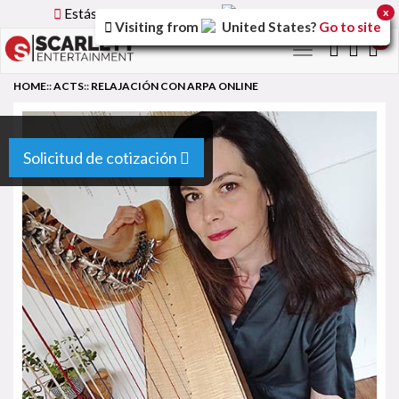
Estás utilizando la versión
Spain
del sitio.
x
Visiting from
United States
?
Go to site
0
Toggle
navigation
HOME
::
ACTS
::
RELAJACIÓN CON ARPA ONLINE
Solicitud de cotización