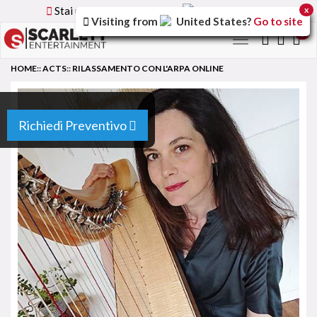
Stai utilizzando la versione
Italy
del sito
x
Visiting from
United States
?
Go to site
0
Toggle
navigation
HOME
::
ACTS
::
RILASSAMENTO CON L'ARPA ONLINE
Richiedi Preventivo